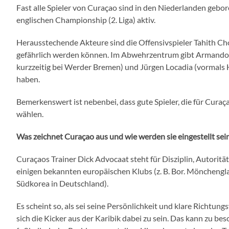
Fast alle Spieler von Curaçao sind in den Niederlanden gebore
englischen Championship (2. Liga) aktiv.
Herausstechende Akteure sind die Offensivspieler Tahith Ch
gefährlich werden können. Im Abwehrzentrum gibt Armando 
kurzzeitig bei Werder Bremen) und Jürgen Locadia (vormals H
haben.
⁠Bemerkenswert ist nebenbei, dass gute Spieler, die für Cura
wählen.
Was zeichnet Curaçao aus und wie werden sie eingestellt sei
Curaçaos Trainer Dick Advocaat steht für Disziplin, Autorität
einigen bekannten europäischen Klubs (z. B. Bor. Mönchengl
Südkorea in Deutschland).
Es scheint so, als sei seine Persönlichkeit und klare Richtu
sich die Kicker aus der Karibik dabei zu sein. Das kann zu b