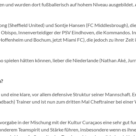
n und wurden dort fußballerisch auf hohem Niveau ausgebildet. Aktu
ong (Sheffield United) und Sontje Hansen (FC Middlesbrough), di
Obispo, Innenverteidiger der PSV Eindhoven, die Kommandos. In 
offenheim und Bochum, jetzt Miami FC), die jedoch zu ihrer Zeit
çao spielen hätten können, lieber die Niederlande (Nathan Aké, Ju
n?
 und eine klare, vor allem defensive Struktur seiner Mannschaft. 
adbach) Trainer und ist nun zum dritten Mal Cheftrainer bei ein
ngsvorgabe in der Mischung mit der Kultur Curaçaos eine sehr gut
esonderem Teamspirit und Stärke führen, insbesondere wenn es ihne