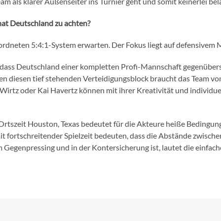
am als klarer Außenseiter ins Turnier geht und somit keinerlei be
hat Deutschland zu achten?
rdneten 5:4:1-System erwarten. Der Fokus liegt auf defensivem M
dass Deutschland einer kompletten Profi-Mannschaft gegenüberste
Gegen diesen tief stehenden Verteidigungsblock braucht das Team 
n Wirtz oder Kai Havertz können mit ihrer Kreativität und indiv
r Ortszeit Houston, Texas bedeutet für die Akteure heiße Bedingu
it fortschreitender Spielzeit bedeuten, dass die Abstände zwisch
Gegenpressing und in der Kontersicherung ist, lautet die einfach