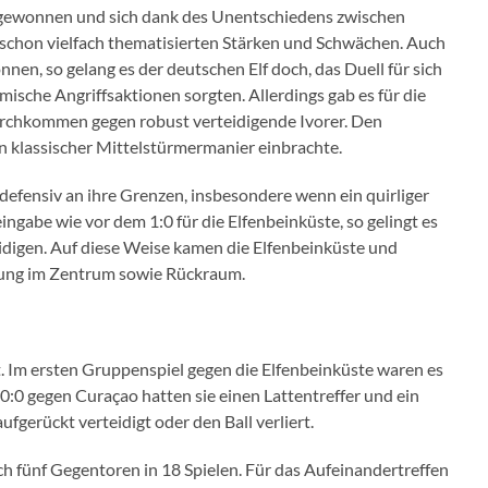
e gewonnen und sich dank des Unentschiedens zwischen
 schon vielfach thematisierten Stärken und Schwächen. Auch
en, so gelang es der deutschen Elf doch, das Duell für sich
ische Angriffsaktionen sorgten. Allerdings gab es für die
rchkommen gegen robust verteidigende Ivorer. Den
n klassischer Mittelstürmermanier einbrachte.
fensiv an ihre Grenzen, insbesondere wenn ein quirliger
gabe wie vor dem 1:0 für die Elfenbeinküste, so gelingt es
idigen. Auf diese Weise kamen die Elfenbeinküste und
zung im Zentrum sowie Rückraum.
ht. Im ersten Gruppenspiel gegen die Elfenbeinküste waren es
 0:0 gegen Curaçao hatten sie einen Lattentreffer und ein
gerückt verteidigt oder den Ball verliert.
ich fünf Gegentoren in 18 Spielen. Für das Aufeinandertreffen