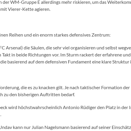
in der WM-Gruppe E allerdings mehr riskieren, um das Weiterkomm
mit Vierer-Kette agieren.
einen Reihen und ein enorm starkes defensives Zentrum:
C Arsenal) die Säulen, die sehr viel organisieren und selbst wegve
n Takt in beide Richtungen vor. Im Sturm rackert der erfahrene und
 die basierend auf dem defensiven Fundament eine klare Struktur in
orderung, die es zu knacken gilt. Je nach taktischer Formation d
 zu den bisherigen Auftritten bedarf.
beck wird höchstwahrscheinlich Antonio Rüdiger den Platz in der
.
 Undav kann nur Julian Nagelsmann basierend auf seiner Einschät