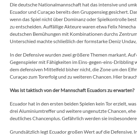
Die deutsche Nationalmannschaft hat das intensive und umk
Ecuador und Curaçao bereits den Gruppensieg gesichert. Das
wenn das Spiel nicht über Dominanz oder Spielkontrolle best
zu entscheiden. Auffällige Akteure waren etwa Felix Nmecha 
deutschen Bemühungen mit Kombinationen durchs Zentrum üb
Unterschied machte schließlich der formstarke Deniz Undav, 
In der Defensive wurden zwei größere Themen markant. Auf 
Gegenspieler mit Fähigkeiten im Eins-gegen-eins-Dribbling w
dem defensiven Mittelfeld bisher nicht, die Zone um den Elf
Curaçao zum Torerfolg und zu weiteren Chancen. Hier brau
Was ist taktisch von der Mannschaft Ecuadors zu erwarten?
Ecuador hat in den ersten beiden Spielen kein Tor erzielt, w
drei Aluminiumtreffer und weitere ungenutzte Chancen, ehe di
deutliches Chancenplus. Gefährlich werden sie insbesondere i
Grundsätzlich legt Ecuador großen Wert auf die Defensive. In