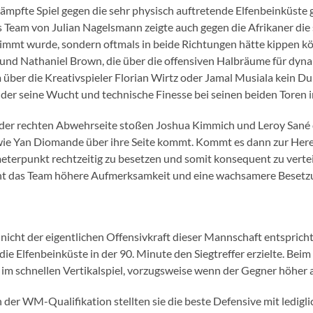
ämpfte Spiel gegen die sehr physisch auftretende Elfenbeinküst
 Team von Julian Nagelsmann zeigte auch gegen die Afrikaner die
immt wurde, sondern oftmals in beide Richtungen hätte kippen könn
und Nathaniel Brown, die über die offensiven Halbräume für dynam
er die Kreativspieler Florian Wirtz oder Jamal Musiala kein Du
der seine Wucht und technische Finesse bei seinen beiden Toren i
der rechten Abwehrseite stoßen Joshua Kimmich und Leroy Sané de
ie Yan Diomande über ihre Seite kommt. Kommt es dann zur Herein
meterpunkt rechtzeitig zu besetzen und somit konsequent zu verte
cht das Team höhere Aufmerksamkeit und eine wachsamere Beset
as nicht der eigentlichen Offensivkraft dieser Mannschaft entspric
e Elfenbeinküste in der 90. Minute den Siegtreffer erzielte. Beim
m schnellen Vertikalspiel, vorzugsweise wenn der Gegner höher auf
 der WM-Qualifikation stellten sie die beste Defensive mit ledigl