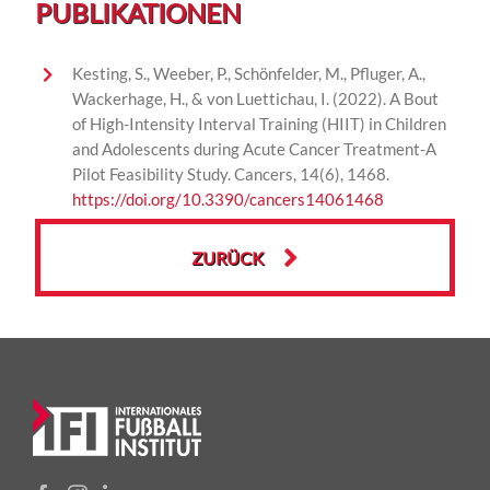
PUBLIKATIONEN
Kesting, S., Weeber, P., Schönfelder, M., Pfluger, A.,
Wackerhage, H., & von
Luettichau
, I. (2022).
A Bout
of High-Intensity Interval Training (HIIT) in Children
and Adolescents during Acute Cancer Treatment-A
Pilot Feasibility Study.
Cancers
,
14
(6),
1468.
https://doi.org/10.3390/cancers14061468
ZURÜCK