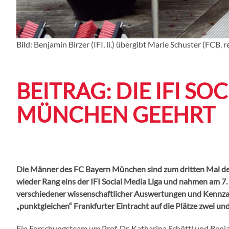
Bild: Benjamin Birzer (IFI, li.) übergibt Marie Schuster (FCB
BEITRAG: DIE IFI SO
MÜNCHEN GEEHRT
Die Männer des FC Bayern München sind zum dritten Mal deut
wieder Rang eins der IFI Social Media Liga und nahmen am 7.
verschiedener wissenschaftlicher Auswertungen und Kennzah
„punktgleichen“ Frankfurter Eintracht auf die Plätze zwei und
Ein Forschungsteam um Prof. Dr. Katharina Schöttl und Benjam