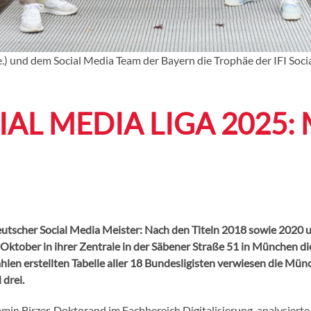
, re.) und dem Social Media Team der Bayern die Trophäe der IFI So
CIAL MEDIA LIGA 2025
scher Social Media Meister: Nach den Titeln 2018 sowie 2020 un
 Oktober in ihrer Zentrale in der Säbener Straße 51 in München d
len erstellten Tabelle aller 18 Bundesligisten verwiesen die Mü
 drei.
in Birzer, Doktorand im Fachbereich Digitalisierung, analysierte d