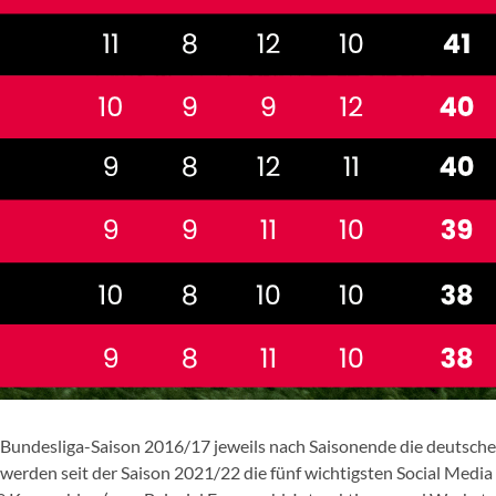
der Bundesliga-Saison 2016/17 jeweils nach Saisonende die deutsch
werden seit der Saison 2021/22 die fünf wichtigsten Social Medi