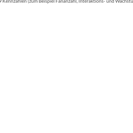
9 Kennzahlen (zum Beispiel Fananzahl, Interaktions- und Wachstum